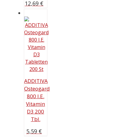
12,69
€
ADDITIVA
Osteogard
800 I.E.
Vitamin
D3 200
Tbl.
5,59
€