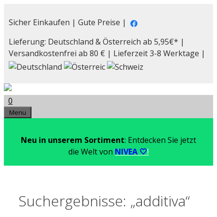
Zum
Inhalt
Sicher Einkaufen | Gute Preise |
springen
Lieferung: Deutschland & Österreich ab 5,95€* |
Versandkostenfrei ab 80 € | Lieferzeit 3-8 Werktage |
0
Menu
Neu in unserem Sortiment
: Entdecken Sie jetzt
die Welt von
NIVEA 🤍
!
Suchergebnisse: „additiva“